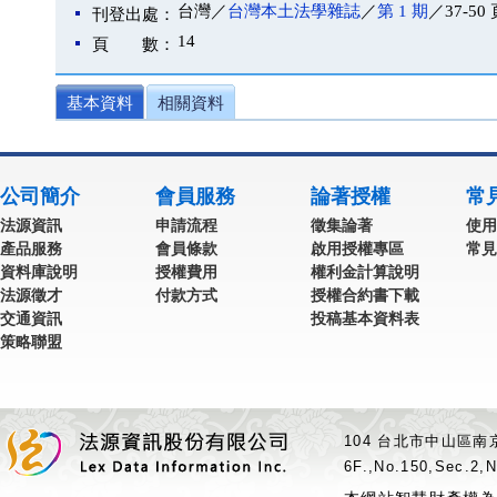
台灣／
台灣本土法學雜誌
／
第 1 期
／37-50
刊登出處：
14
頁 數：
基本資料
相關資料
公司簡介
會員服務
論著授權
常
法源資訊
申請流程
徵集論著
使用
產品服務
會員條款
啟用授權專區
常見
資料庫說明
授權費用
權利金計算說明
法源徵才
付款方式
授權合約書下載
交通資訊
投稿基本資料表
策略聯盟
104 台北市中山區南京
6F.,No.150,Sec.2,N