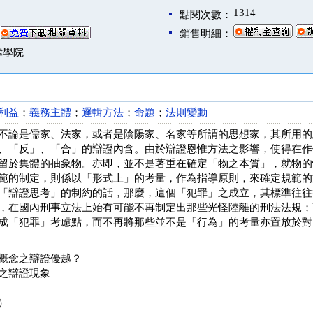
1314
點閱次數：
銷售明細：
律學院
利益
；
義務主體
；
邏輯方法
；
命題
；
法則變動
不論是儒家、法家，或者是陰陽家、名家等所謂的思想家，其所用的
、「反」、「合」的辯證內含。由於辯證恩惟方法之影響，使得在作
留於集體的抽象物。亦即，並不是著重在確定「物之本質」，就物的
範的制定，則係以「形式上」的考量，作為指導原則，來確定規範的
「辯證思考」的制約的話，那麼，這個「犯罪」之成立，其標準往往
，在國內刑事立法上始有可能不再制定出那些光怪陸離的刑法法規；
成「犯罪」考慮點，而不再將那些並不是「行為」的考量亦置放於對
概念之辯證優越？
之辯證現象
）