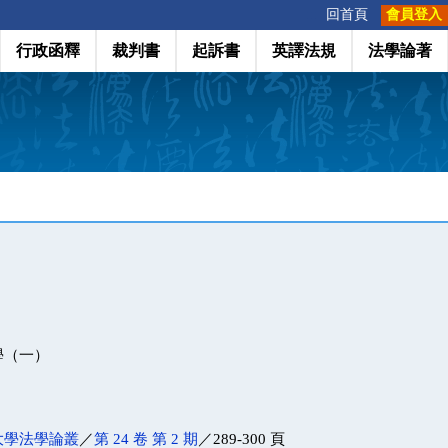
:::
回首頁
會員登入
行政函釋
裁判書
起訴書
英譯法規
法學論著
學（一）
大學法學論叢
／
第 24 卷 第 2 期
／289-300 頁