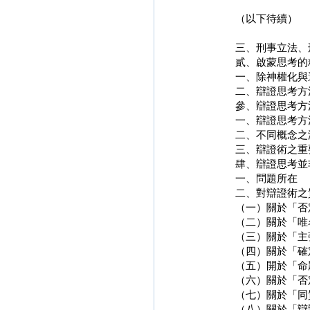
（以下待續）
三、刑事立法、
貳、啟蒙思考的
一、除神權化與
二、辯證思考方
參、辯證思考方
一、辯證思考方
二、不同概念之
三、辯證術之重
肆、辯證思考並
一、問題所在
二、對辯證術之
（一）關於「否
（二）關於「唯
（三）關於「主
（四）關於「確
（五）開於「命
（六）關於「否
（七）關於「同
（八）關於「辯