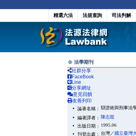
精選六法
法規查詢
司法判解
法學期刊
社群分享
FaceBook
Line
分享網址
意見回饋
友善列印
辯證術與刑事法
論著名稱：
陳志龍
編著譯者：
1995.06
出版日期：
台灣／
國立臺灣
刊登出處：