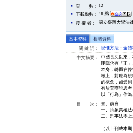
12
頁 數：
48 點
下載點數：
國立臺灣大學法
授 權 者：
基本資料
相關資料
思惟方法
；
全體
關 鍵 詞：
中國長久以來，
中文摘要：
即隱含有「正」
本身，轉而在停
域上，對應為規
的概念，如受到
有放棄辯證思考
以「行為」作為
壹、前言
目 次：
一、抽象集權法
二、刑事法學上
（以上刊載本期