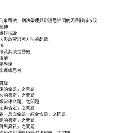
刑事司法、刑法學理與辯證思惟間的因果關係假設
精神
邏輯推論
法與啟蒙思考方法的齟齬
法
法及其演進歷史
澄清
要學說
非邏輯思考
質疑
定的命題」之問題
名的否定」之問題
張當作命題」之問題
定與否定」之問題
題－反面命題－綜合命題」之問題
定的否定」之問題
質與異質」之問題
證術借用邏輯術語混淆視聽」之問題