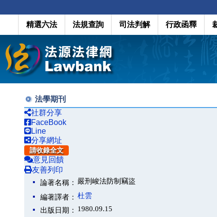
精選六法
法規查詢
司法判解
行政函釋
法學期刊
社群分享
FaceBook
Line
分享網址
請收錄全文
意見回饋
友善列印
嚴刑峻法防制竊盜
論著名稱：
杜雲
編著譯者：
1980.09.15
出版日期：