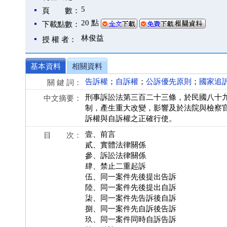
5
頁 數：
20 點
下載點數：
林俊益
授 權 者：
基本資料
相關資料
告訴權
；
自訴權
；
公訴優先原則
；
國家追
關 鍵 詞：
刑事訴訟法第三百二十三條，於民國八十
中文摘要：
制，產生重大改變，影響及於法院與檢察
訴權與自訴權之正確行使。
壹、前言
目 次：
貳、實體法律關係
參、訴訟法律關係
肆、禁止二重起訴
伍、同一案件先後提出告訴
陸、同一案件先後提出自訴
柒、同一案件先告訴後自訴
捌、同一案件先自訴後告訴
玖、同一案件同時自訴告訴