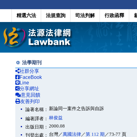
精選六法
法規查詢
司法判解
行政函釋
法學期刊
社群分享
FaceBook
Line
分享網址
意見回饋
友善列印
新論同一案件之告訴與自訴
論著名稱：
林俊益
編著譯者：
2000.08
出版日期：
台灣／
萬國法律
／
第 112 期
／73-77 頁
刊登出處：