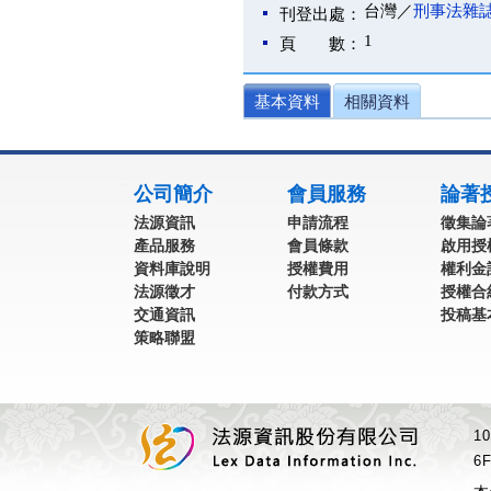
台灣／
刑事法雜
刊登出處：
1
頁 數：
基本資料
相關資料
:::
公司簡介
會員服務
論著
法源資訊
申請流程
徵集論
產品服務
會員條款
啟用授
資料庫說明
授權費用
權利金
法源徵才
付款方式
授權合
交通資訊
投稿基
策略聯盟
1
6F