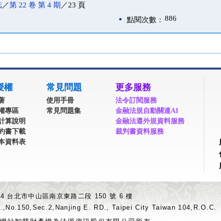
誌
／
第 22 卷 第 4 期
／23 頁
886
點閱次數：
授權
常見問題
更多服務
著
使用手冊
法令訂閱服務
權專區
常見問題集
金融法規自動關連AI
計算說明
金融法遵外規資料服務
約書下載
裁判書資料服務
本資料表
04 台北市中山區南京東路二段 150 號 6 樓
.,No.150,Sec.2,Nanjing E. RD., Taipei City Taiwan 104,R.O.C.