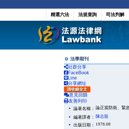
精選六法
法規查詢
司法判解
法學期刊
社群分享
FaceBook
Line
分享網址
請收錄全文
意見回饋
友善列印
論正當防衛、緊
論著名稱：
陳志龍
編著譯者：
1978.08
出版日期：