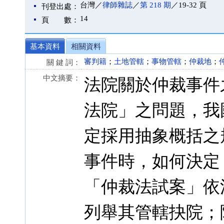
台灣／
律師雜誌
／
第 218 期
／19-32 頁
刊登出處：
14
頁 數：
基本資料
相關資料
審判籍
；
土地管轄
；
事物管轄
；
仲裁地
；
關 鍵 詞：
中文摘要：
法院關於仲裁事件
法院」之問題，我
定採用抽象概括之
事件時，如何決定
「仲裁法試案」依
列舉其管轄抉院；