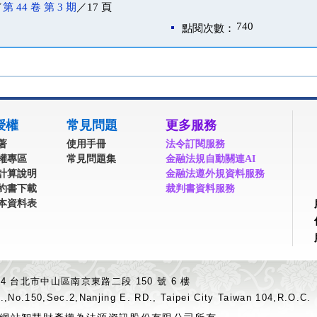
／
第 44 卷 第 3 期
／17 頁
740
點閱次數：
授權
常見問題
更多服務
著
使用手冊
法令訂閱服務
權專區
常見問題集
金融法規自動關連AI
計算說明
金融法遵外規資料服務
約書下載
裁判書資料服務
本資料表
04 台北市中山區南京東路二段 150 號 6 樓
.,No.150,Sec.2,Nanjing E. RD., Taipei City Taiwan 104,R.O.C.