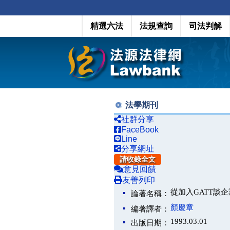
精選六法
法規查詢
司法判解
法學期刊
社群分享
FaceBook
Line
分享網址
請收錄全文
意見回饋
友善列印
從加入GATT談
論著名稱：
顏慶章
編著譯者：
1993.03.01
出版日期：