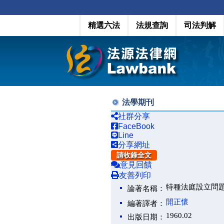
精選六法
法規查詢
司法判解
法學期刊
社群分享
FaceBook
Line
分享網址
請收錄全文
意見回饋
友善列印
特種法庭設立問
論著名稱：
開正懷
編著譯者：
1960.02
出版日期：