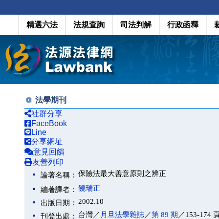
精選六法
法規查詢
司法判解
行政函釋
法學期刊
社群分享
FaceBook
Line
分享網址
意見回饋
友善列印
保險法最大善意原則之辨正
論著名稱：
饒瑞正
編著譯者：
2002.10
出版日期：
台灣／
月旦法學雜誌
／
第 89 期
／153-174 
刊登出處：