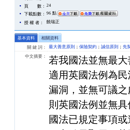
24
頁 數：
96 點
下載點數：
饒瑞正
授 權 者：
基本資料
相關資料
最大善意原則
；
保險契約
；
誠信原則
；
先
關 鍵 詞：
中文摘要：
若我國法並無最大
適用英國法例為民
漏洞，並無可議之
則英國法例並無具
國法已規定事項或