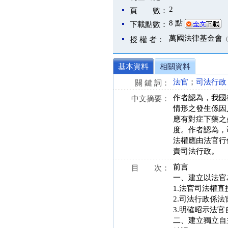
2
頁 數：
8 點
下載點數：
萬國法律基金會
授 權 者：
基本資料
相關資料
法官
；
司法行政
關 鍵 詞：
作者認為，我國
中文摘要：
情形之發生係因
應有對症下藥之
度。作者認為，
法權應由法官行
責司法行政。
前言
目 次：
一、建立以法官
1.法官司法權
2.司法行政係
3.明確昭示法官
二、建立獨立自