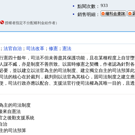
933
點閱次數：
銷售明細：
（
授權者指定不分配權利金給作者）
；
法官自治
；
司法改革
；
修憲
；
憲法
行憲四十餘年，司法不但未善盡其保護功能，且在某種程度上自甘墮
人謀不臧，亦是制度不善所致。以當時修憲之契機，作者認為針對各
必要，並以建立以法官為主的司法制度、建立獨立自主的司法預算此
司法的核心在於裁判，裁判則以法官為其核心，固司法制度之建立應
使，司法行政亦應以配合、支援法官行使司法權為其唯一目的，且透
為主的司法制度
直接來自憲法
法官之後勤支援系統
自治
主的司法預算