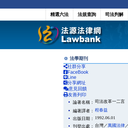
精選六法
法規查詢
司法判解
法學期刊
社群分享
FaceBook
Line
分享網址
意見回饋
友善列印
司法改革一二言
論著名稱：
程春益
編著譯者：
1992.06.01
出版日期：
台灣／
萬國法律
刊登出處：