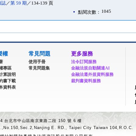
雜誌
／
第 59 期
／134-139 頁
1045
點閱次數：
授權
常見問題
更多服務
著
使用手冊
法令訂閱服務
權專區
常見問題集
金融法規自動關連AI
計算說明
金融法遵外規資料服務
約書下載
裁判書資料服務
本資料表
04 台北市中山區南京東路二段 150 號 6 樓
.,No.150,Sec.2,Nanjing E. RD., Taipei City Taiwan 104,R.O.C.