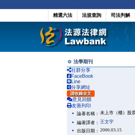
精選六法
法規查詢
司法判解
法學期刊
社群分享
FaceBook
Line
分享網址
請收錄全文
意見回饋
友善列印
未上市（櫃）股
論著名稱：
王文宇
編著譯者：
2000.03.15
出版日期：