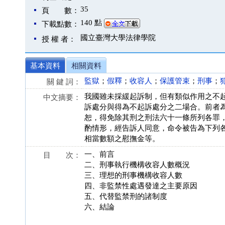
35
頁 數：
140 點
下載點數：
國立臺灣大學法律學院
授 權 者：
基本資料
相關資料
監獄
；
假釋
；
收容人
；
保護管束
；
刑事
；
關 鍵 詞：
我國雖未採緩起訴制，但有類似作用之不
中文摘要：
訴處分與得為不起訴處分之二場合。前者
恕，得免除其刑之刑法六十一條所列各罪
酌情形，經告訴人同意，命令被告為下列
相當數額之慰撫金等。
一、前言
目 次：
二、刑事執行機構收容人數概況
三、理想的刑事機構收容人數
四、非監禁性處遇發達之主要原因
五、代替監禁刑的諸制度
六、結論