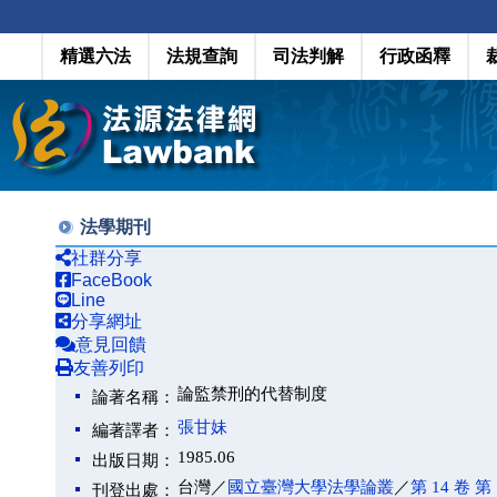
精選六法
法規查詢
司法判解
行政函釋
法學期刊
社群分享
FaceBook
Line
分享網址
意見回饋
友善列印
論監禁刑的代替制度
論著名稱：
張甘妹
編著譯者：
1985.06
出版日期：
台灣／
國立臺灣大學法學論叢
／
第 14 卷 第 
刊登出處：