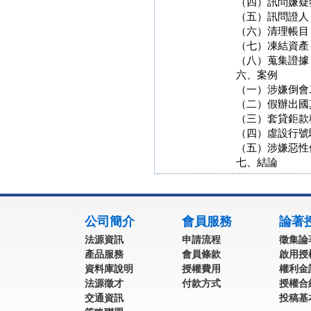
（四）訊問嫌疑
（五）訊問證人
（六）清理帳目
（七）凍結資產
（八）蒐集證據
六、案例
（一）涉嫌倒會
（二）假辦出國
（三）套貸鉅款
（四）虛設行號
（五）涉嫌惡性
七、結論
:::
公司簡介
會員服務
論著
法源資訊
申請流程
徵集論
產品服務
會員條款
啟用授
資料庫說明
授權費用
權利金
法源徵才
付款方式
授權合
交通資訊
投稿基