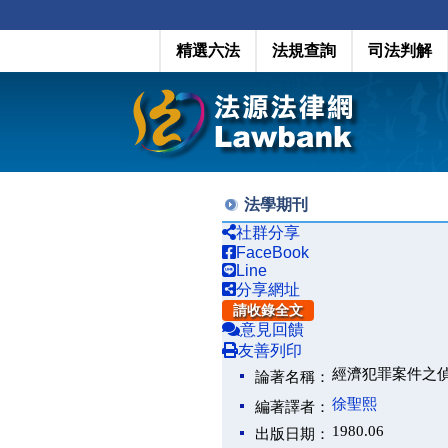
精選六法
法規查詢
司法判解
法學期刊
社群分享
FaceBook
Line
分享網址
請收錄全文
意見回饋
友善列印
經濟犯罪案件之
論著名稱：
徐聖熙
編著譯者：
1980.06
出版日期：