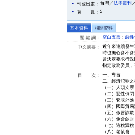
台灣／
法學叢刊
刊登出處：
5
頁 數：
基本資料
相關資料
空白支票
；
惡性
關 鍵 詞：
近年來連續發生
中文摘要：
時也擔心會不會
曾決定要求行政
指定政務委員，
一、導言
目 次：
二、經濟犯罪之
（一）人頭支票
（二）惡性倒閉
（三）套取外匯
（四）國際貿易
（五）假冒詐欺
（六）倒會歛財
（七）逃稅漏稅
（八）老鼠會