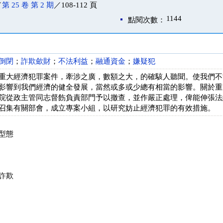
／
第 25 卷 第 2 期
／108-112 頁
1144
點閱次數：
倒閉
；
詐欺歛財
；
不法利益
；
融通資金
；
嫌疑犯
重大經濟犯罪案件，牽涉之廣，數額之大，的確駭人聽聞。使我們不
影響到我們經濟的健全發展，當然或多或少總有相當的影響。關於重
院從政主管同志督飭負責部門予以撤查，並作嚴正處理，俾能伸張法
召集有關部會，成立專案小組，以研究妨止經濟犯罪的有效措施。
型態
詐欺