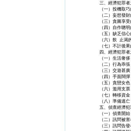
三、經濟犯罪者
（一）投機取巧
（二）妄想發財
（三）貪圖享受
（四）自作聰明
（五）缺乏信心
（六）飲 止渴
（七）不計後果
四、經濟犯罪者
（一）生活奢侈
（二）行為乖張
（三）交遊甚廣
（四）手面闊彈
（五）貪戀女色
（六）濫用支票
（七）轉移資金
（八）準備逃亡
五、偵查經濟犯
（一）偵查開始
（二）訊問被害
（三）訊問告發