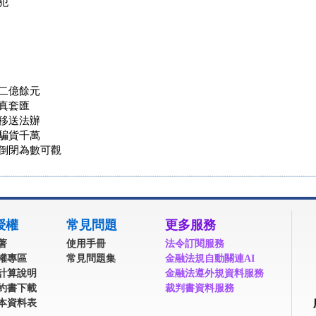
犯
二億餘元
真套匯
移送法辦
騙貨千萬
倒閉為數可觀
授權
常見問題
更多服務
著
使用手冊
法令訂閱服務
權專區
常見問題集
金融法規自動關連AI
計算說明
金融法遵外規資料服務
約書下載
裁判書資料服務
本資料表