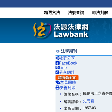
精選六法
法規查詢
司法判解
法學期刊
社群分享
FaceBook
Line
分享網址
請收錄全文
意見回饋
友善列印
民刑法上之責任
論著名稱：
史尚寬
編著譯者：
1957.03
出版日期：