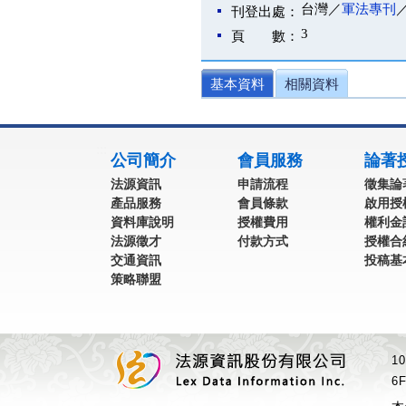
台灣／
軍法專刊
刊登出處：
3
頁 數：
基本資料
相關資料
:::
公司簡介
會員服務
論著
法源資訊
申請流程
徵集論
產品服務
會員條款
啟用授
資料庫說明
授權費用
權利金
法源徵才
付款方式
授權合
交通資訊
投稿基
策略聯盟
1
6F