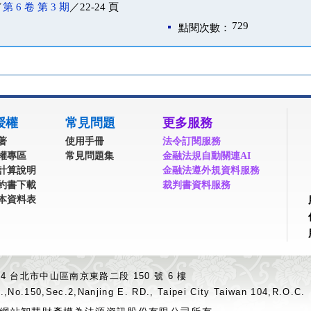
／
第 6 卷 第 3 期
／22-24 頁
729
點閱次數：
授權
常見問題
更多服務
著
使用手冊
法令訂閱服務
權專區
常見問題集
金融法規自動關連AI
計算說明
金融法遵外規資料服務
約書下載
裁判書資料服務
本資料表
04 台北市中山區南京東路二段 150 號 6 樓
.,No.150,Sec.2,Nanjing E. RD., Taipei City Taiwan 104,R.O.C.