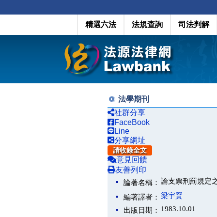
精選六法
法規查詢
司法判解
法學期刊
社群分享
FaceBook
Line
分享網址
請收錄全文
意見回饋
友善列印
論支票刑罰規定
論著名稱：
梁宇賢
編著譯者：
1983.10.01
出版日期：