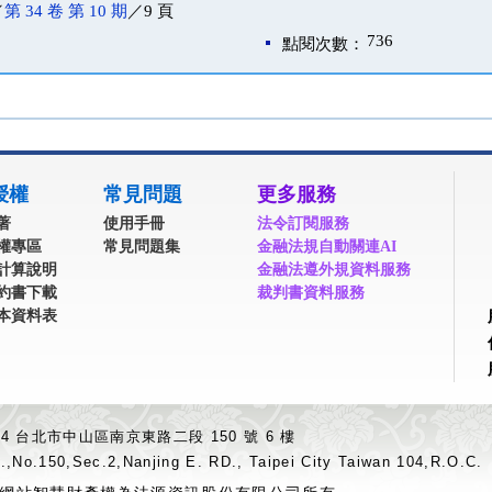
／
第 34 卷 第 10 期
／9 頁
736
點閱次數：
授權
常見問題
更多服務
著
使用手冊
法令訂閱服務
權專區
常見問題集
金融法規自動關連AI
計算說明
金融法遵外規資料服務
約書下載
裁判書資料服務
本資料表
04 台北市中山區南京東路二段 150 號 6 樓
.,No.150,Sec.2,Nanjing E. RD., Taipei City Taiwan 104,R.O.C.