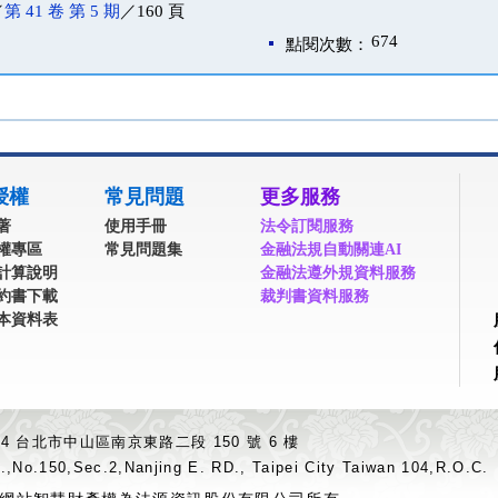
／
第 41 卷 第 5 期
／160 頁
674
點閱次數：
授權
常見問題
更多服務
著
使用手冊
法令訂閱服務
權專區
常見問題集
金融法規自動關連AI
計算說明
金融法遵外規資料服務
約書下載
裁判書資料服務
本資料表
04 台北市中山區南京東路二段 150 號 6 樓
.,No.150,Sec.2,Nanjing E. RD., Taipei City Taiwan 104,R.O.C.