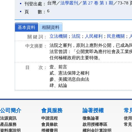
台灣／
法學叢刊
／
第 27 卷 第 1 期
／73-78 
刊登出處：
6
頁 數：
基本資料
相關資料
立法機關
；
法院
；
人民權利
；
民意機關
；
關 鍵 詞：
法院之審判，原則上應對外公開，已成為
中文摘要：
法官曾謂：「公開實即為應付社會及工業
任何極權政府的主要特徵。
壹、前言
目 次：
貳、憲法保障之權利
參、美國消息自由法
肆、結論
公司簡介
會員服務
論著授權
常
法源資訊
申請流程
徵集論著
使用
產品服務
會員條款
啟用授權專區
常見
資料庫說明
授權費用
權利金計算說明