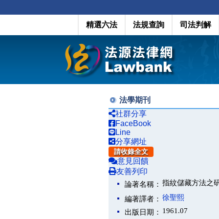
精選六法
法規查詢
司法判解
法學期刊
社群分享
FaceBook
Line
分享網址
請收錄全文
意見回饋
友善列印
指紋儲藏方法之
論著名稱：
徐聖熙
編著譯者：
1961.07
出版日期：