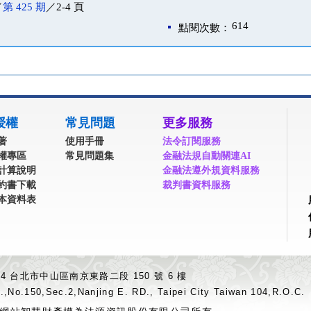
／
第 425 期
／2-4 頁
614
點閱次數：
授權
常見問題
更多服務
著
使用手冊
法令訂閱服務
權專區
常見問題集
金融法規自動關連AI
計算說明
金融法遵外規資料服務
約書下載
裁判書資料服務
本資料表
04 台北市中山區南京東路二段 150 號 6 樓
.,No.150,Sec.2,Nanjing E. RD., Taipei City Taiwan 104,R.O.C.