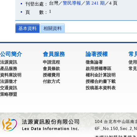
台灣／
警民導報
／
第 241 期
／4 頁
刊登出處：
1
頁 數：
基本資料
相關資料
公司簡介
會員服務
論著授權
常
法源資訊
申請流程
徵集論著
使用
產品服務
會員條款
啟用授權專區
常見
資料庫說明
授權費用
權利金計算說明
法源徵才
付款方式
授權合約書下載
交通資訊
投稿基本資料表
策略聯盟
104 台北市中山區南京
6F.,No.150,Sec.2,N