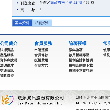
台灣／
憲政思潮
／
第 32 期
／63 頁
刊登出處：
1
頁 數：
基本資料
相關資料
公司簡介
會員服務
論著授權
常
法源資訊
申請流程
徵集論著
使用
產品服務
會員條款
啟用授權專區
常見
資料庫說明
授權費用
權利金計算說明
法源徵才
付款方式
授權合約書下載
交通資訊
投稿基本資料表
策略聯盟
104 台北市中山區南京
6F.,No.150,Sec.2,N