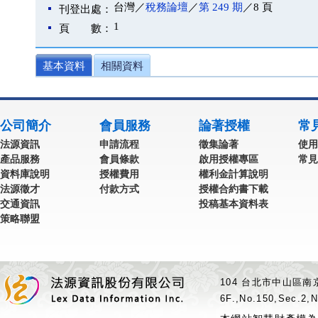
台灣／
稅務論壇
／
第 249 期
／8 頁
刊登出處：
1
頁 數：
基本資料
相關資料
公司簡介
會員服務
論著授權
常
法源資訊
申請流程
徵集論著
使用
產品服務
會員條款
啟用授權專區
常見
資料庫說明
授權費用
權利金計算說明
法源徵才
付款方式
授權合約書下載
交通資訊
投稿基本資料表
策略聯盟
104 台北市中山區南京
6F.,No.150,Sec.2,N