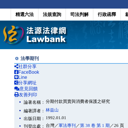
精選六法
法規查詢
司法判解
行政函釋
法學期刊
社群分享
FaceBook
Line
分享網址
意見回饋
友善列印
分期付款買賣與消費者保護之研究
論著名稱：
林益山
編著譯者：
1992.01.01
出版日期：
台灣／
軍法專刊
／
第 38 卷 第 1 期
／26 頁
刊登出處：