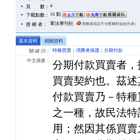
4
頁 數：
16 點
下載點數：
軍法專刊社
（
授權者指定不分配權利金給作者）
授 權 者：
基本資料
相關資料
特種買賣
；
消費者保護
；
分期付款
關 鍵 詞：
中文摘要：
分期付款買賣者，
買賣契約也。茲述
付款買賣乃－特種
之一種，故民法特
用；然因其係買賣