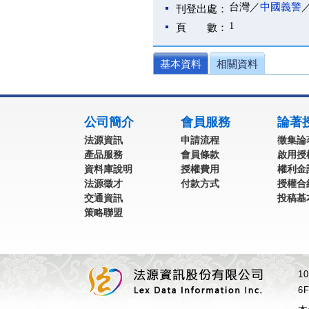
台灣／
中國義警
刊登出處：
1
頁 數：
基本資料
相關資料
:::
公司簡介
會員服務
論著
法源資訊
申請流程
徵集論
產品服務
會員條款
啟用授
資料庫說明
授權費用
權利金
法源徵才
付款方式
授權合
交通資訊
投稿基
策略聯盟
1
6F