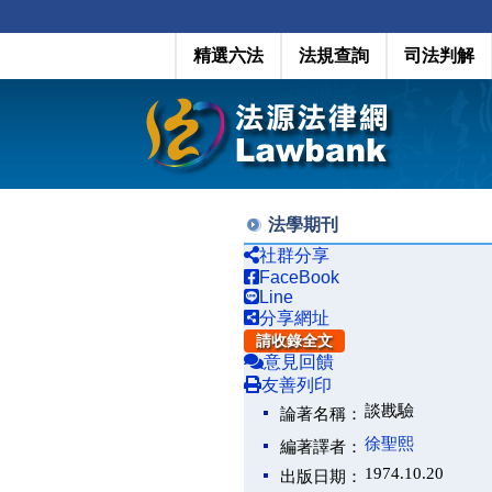
精選六法
法規查詢
司法判解
法學期刊
社群分享
FaceBook
Line
分享網址
請收錄全文
意見回饋
友善列印
談戡驗
論著名稱：
徐聖熙
編著譯者：
1974.10.20
出版日期：