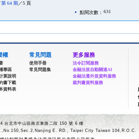
／
第 64 期
／5 頁
631
點閱次數：
授權
常見問題
更多服務
著
使用手冊
法令訂閱服務
權專區
常見問題集
金融法規自動關連AI
計算說明
金融法遵外規資料服務
約書下載
裁判書資料服務
本資料表
04 台北市中山區南京東路二段 150 號 6 樓
.,No.150,Sec.2,Nanjing E. RD., Taipei City Taiwan 104,R.O.C.