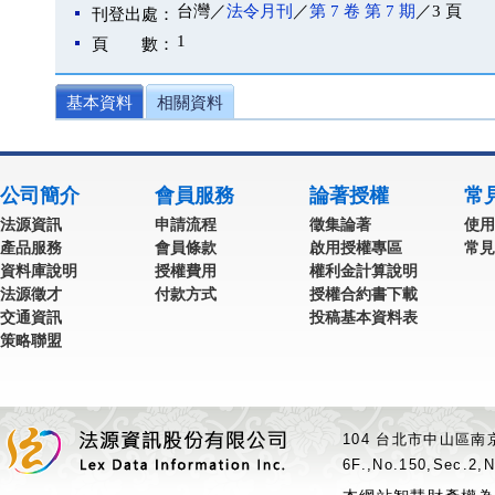
台灣／
法令月刊
／
第 7 卷 第 7 期
／3 頁
刊登出處：
1
頁 數：
基本資料
相關資料
公司簡介
會員服務
論著授權
常
法源資訊
申請流程
徵集論著
使用
產品服務
會員條款
啟用授權專區
常見
資料庫說明
授權費用
權利金計算說明
法源徵才
付款方式
授權合約書下載
交通資訊
投稿基本資料表
策略聯盟
104 台北市中山區南京
6F.,No.150,Sec.2,N