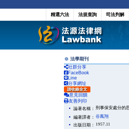
精選六法
法規查詢
司法判解
法學期刊
社群分享
FaceBook
Line
分享網址
請收錄全文
意見回饋
友善列印
刑事保安處分的
論著名稱：
谷鳳翔
編著譯者：
1957.11
出版日期：