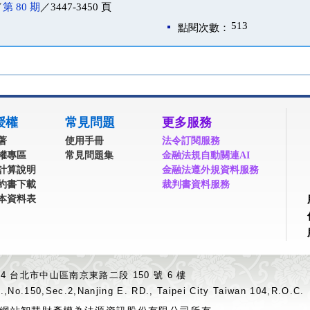
／
第 80 期
／3447-3450 頁
513
點閱次數：
授權
常見問題
更多服務
著
使用手冊
法令訂閱服務
權專區
常見問題集
金融法規自動關連AI
計算說明
金融法遵外規資料服務
約書下載
裁判書資料服務
本資料表
04 台北市中山區南京東路二段 150 號 6 樓
.,No.150,Sec.2,Nanjing E. RD., Taipei City Taiwan 104,R.O.C.