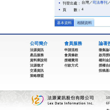
台灣／
司法專刊
刊登出處：
4
頁 數：
基本資料
相關資料
:::
公司簡介
會員服務
論著
法源資訊
申請流程
徵集論
產品服務
會員條款
啟用授
資料庫說明
授權費用
權利金
法源徵才
付款方式
授權合
交通資訊
投稿基
策略聯盟
1
6F