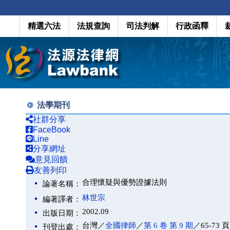
精選六法
法規查詢
司法判解
行政函釋
法學期刊
社群分享
FaceBook
Line
分享網址
意見回饋
友善列印
合理懷疑與優勢證據法則
論著名稱：
林世宗
編著譯者：
2002.09
出版日期：
台灣／
全國律師
／
第 6 卷 第 9 期
／65-73 頁
刊登出處：