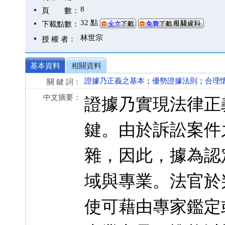
8
頁 數：
32 點
下載點數：
林世宗
授 權 者：
基本資料
相關資料
證據乃正義之基本
；
優勢證據法則
；
合理
關 鍵 詞：
中文摘要：
證據乃實現法律正
鍵。由於訴訟案件
雜，因此，據為認
域與專業。法官於
使可藉由專家鑑定