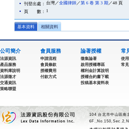
台灣／
全國律師
／
第 6 卷 第 3 期
／48 頁
刊登出處：
1
頁 數：
基本資料
相關資料
公司簡介
會員服務
論著授權
常
法源資訊
申請流程
徵集論著
使用
產品服務
會員條款
啟用授權專區
常見
資料庫說明
授權費用
權利金計算說明
法源徵才
付款方式
授權合約書下載
交通資訊
投稿基本資料表
策略聯盟
104 台北市中山區南京
6F.,No.150,Sec.2,N