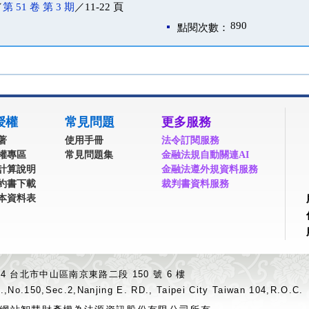
／
第 51 卷 第 3 期
／11-22 頁
890
點閱次數：
授權
常見問題
更多服務
著
使用手冊
法令訂閱服務
權專區
常見問題集
金融法規自動關連AI
計算說明
金融法遵外規資料服務
約書下載
裁判書資料服務
本資料表
04 台北市中山區南京東路二段 150 號 6 樓
.,No.150,Sec.2,Nanjing E. RD., Taipei City Taiwan 104,R.O.C.