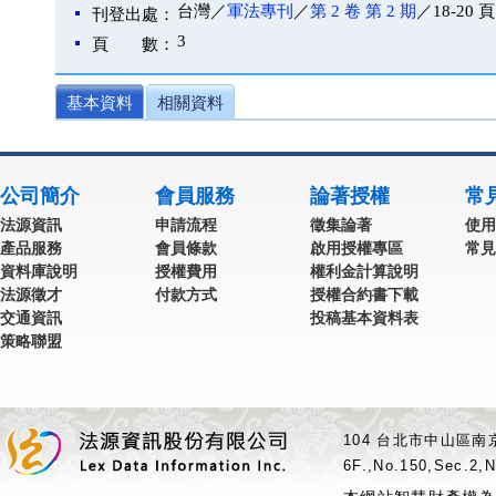
台灣／
軍法專刊
／
第 2 卷 第 2 期
／18-20 頁
刊登出處：
3
頁 數：
基本資料
相關資料
公司簡介
會員服務
論著授權
常
法源資訊
申請流程
徵集論著
使用
產品服務
會員條款
啟用授權專區
常見
資料庫說明
授權費用
權利金計算說明
法源徵才
付款方式
授權合約書下載
交通資訊
投稿基本資料表
策略聯盟
104 台北市中山區南京
6F.,No.150,Sec.2,N