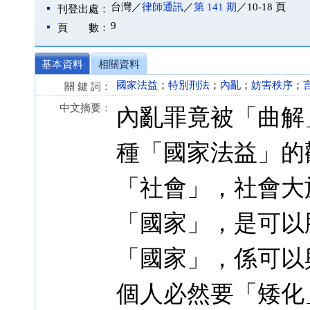
台灣／
律師通訊
／
第 141 期
／10-18 頁
刊登出處：
9
頁 數：
基本資料
相關資料
國家法益
；
特別刑法
；
內亂
；
妨害秩序
；
關 鍵 詞：
中文摘要：
內亂罪竟被「曲解
種「國家法益」的
「社會」，社會大
「國家」，是可以
「國家」，係可以
個人必然要「矮化