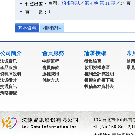
台灣／
植根雜誌
／
第 4 卷 第 11 期
／34 頁
刊登出處：
1
頁 數：
基本資料
相關資料
公司簡介
會員服務
論著授權
常
法源資訊
申請流程
徵集論著
使用
產品服務
會員條款
啟用授權專區
常見
資料庫說明
授權費用
權利金計算說明
法源徵才
付款方式
授權合約書下載
交通資訊
投稿基本資料表
策略聯盟
104 台北市中山區南京
6F.,No.150,Sec.2,N