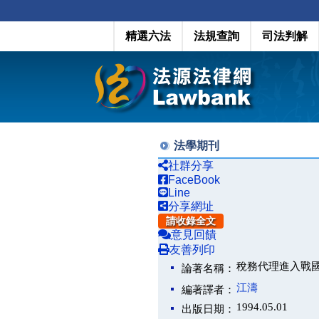
精選六法
法規查詢
司法判解
法學期刊
社群分享
FaceBook
Line
分享網址
請收錄全文
意見回饋
友善列印
稅務代理進入戰
論著名稱：
江濤
編著譯者：
1994.05.01
出版日期：