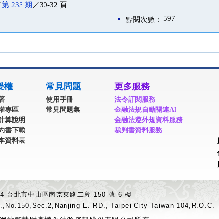
／
第 233 期
／30-32 頁
597
點閱次數：
授權
常見問題
更多服務
著
使用手冊
法令訂閱服務
權專區
常見問題集
金融法規自動關連AI
計算說明
金融法遵外規資料服務
約書下載
裁判書資料服務
本資料表
04 台北市中山區南京東路二段 150 號 6 樓
.,No.150,Sec.2,Nanjing E. RD., Taipei City Taiwan 104,R.O.C.