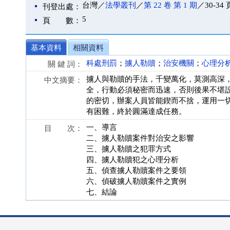
台灣／
法學叢刊
／
第 22 卷 第 1 期
／30-34 
刊登出處：
5
頁 數：
基本資料
相關資料
科處刑罰
；
擄人勒贖
；
治安機關
；
心理分
關 鍵 詞：
擄人與勒贖的手法，千變萬化，莫測高深
中文摘要：
全，行動必須秘密而迅速，否則後果不堪
的密切，辦案人員皆能鍥而不捨，運用一
有困難，終於圓滿達成任務。
一、導言
目 次：
二、擄人勒贖案件對治安之影響
三、擄人勒贖之犯罪方式
四、擄人勒贖犯之心理分析
五、偵查擄人勒贖案件之要領
六、偵破擄人勒贖案件之實例
七、結論