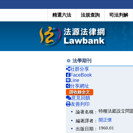
精選六法
法規查詢
司法判解
法學期刊
社群分享
FaceBook
Line
分享網址
請收錄全文
意見回饋
友善列印
特種法庭設立問
論著名稱：
開正懷
編著譯者：
1960.01
出版日期：