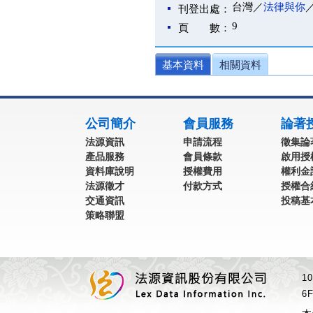
台灣／
法律與你
刊登出處：
9
頁 數：
基本資料
相關資料
:::
公司簡介
會員服務
論著
法源資訊
申請流程
徵集論
產品服務
會員條款
啟用授
資料庫說明
授權費用
權利金
法源徵才
付款方式
授權合
交通資訊
投稿基
策略聯盟
1
6F