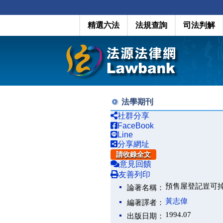
精選六法
法規查詢
司法判解
法學期刊
社群分享
FaceBook
Line
分享網址
請收錄全文
意見回饋
友善列印
預售屋登記豈可
論著名稱：
黃志偉
編著譯者：
1994.07
出版日期：