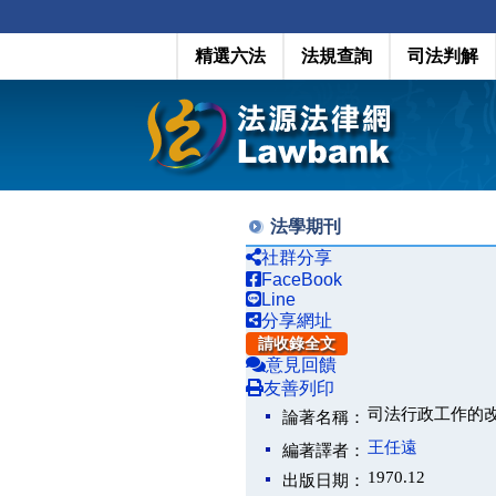
精選六法
法規查詢
司法判解
法學期刊
社群分享
FaceBook
Line
分享網址
請收錄全文
意見回饋
友善列印
司法行政工作的
論著名稱：
王任遠
編著譯者：
1970.12
出版日期：