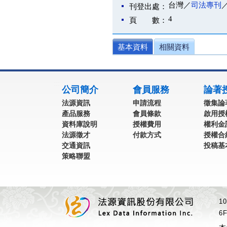
台灣／
司法專刊
刊登出處：
4
頁 數：
基本資料
相關資料
:::
公司簡介
會員服務
論著
法源資訊
申請流程
徵集論
產品服務
會員條款
啟用授
資料庫說明
授權費用
權利金
法源徵才
付款方式
授權合
交通資訊
投稿基
策略聯盟
1
6F