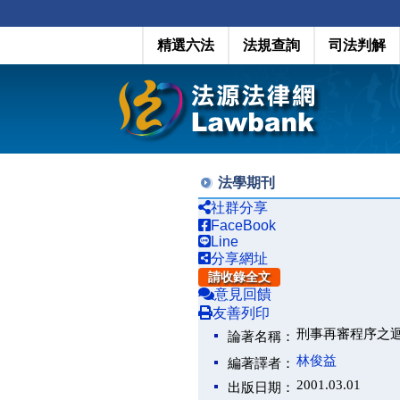
精選六法
法規查詢
司法判解
法學期刊
社群分享
FaceBook
Line
分享網址
請收錄全文
意見回饋
友善列印
刑事再審程序之
論著名稱：
林俊益
編著譯者：
2001.03.01
出版日期：