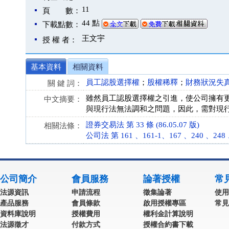
11
頁 數：
44 點
下載點數：
王文宇
授 權 者：
基本資料
相關資料
員工認股選擇權
；
股權稀釋
；
財務狀況失
關 鍵 詞：
雖然員工認股選擇權之引進，使公司擁有
中文摘要：
與現行法無法調和之問題，因此，需對現
證券交易法 第 33 條 (86.05.07 版)
相關法條：
公司法 第 161 、161-1、167 、240 、248 、
公司簡介
會員服務
論著授權
常
法源資訊
申請流程
徵集論著
使用
產品服務
會員條款
啟用授權專區
常見
資料庫說明
授權費用
權利金計算說明
法源徵才
付款方式
授權合約書下載