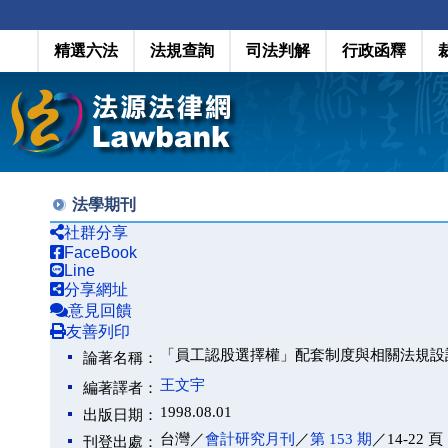
精選六法
法規查詢
司法判解
行政函釋
法學期刊
社群分享
FaceBook
Line
分享網址
意見回饋
友善列印
「員工認股選擇權」配套制度與相關法規設
論著名稱：
王文宇
編著譯者：
1998.08.01
出版日期：
台灣／
會計研究月刊
／
第 153 期
／14-22 頁
刊登出處：