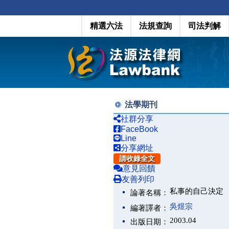
精選六法
法規查詢
司法判解
法學期刊
社群分享
FaceBook
Line
分享網址
請收錄全文
意見回饋
友善列印
私事的自己決定
論著名稱：
吳煜宗
編著譯者：
2003.04
出版日期：