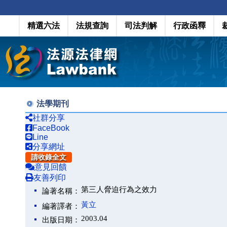
精選六法
法規查詢
司法判解
行政函釋
法學期刊
社群分享
FaceBook
Line
分享網址
請收錄全文
意見回饋
友善列印
第三人脅迫行為之效力
論著名稱：
黃立
編著譯者：
2003.04
出版日期：