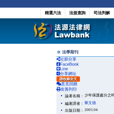
精選六法
法規查詢
司法判解
法學期刊
社群分享
FaceBook
Line
分享網址
請收錄全文
意見回饋
友善列印
少年保護處分之
論著名稱：
黎文德
編著譯者：
2003.04
出版日期：