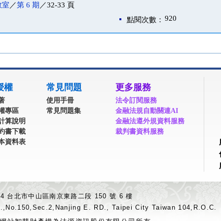
教室
／
第 6 期
／32-33 頁
920
點閱次數：
授權
常見問題
更多服務
著
使用手冊
法令訂閱服務
權專區
常見問題集
金融法規自動關連AI
計算說明
金融法遵外規資料服務
約書下載
裁判書資料服務
本資料表
04 台北市中山區南京東路二段 150 號 6 樓
.,No.150,Sec.2,Nanjing E. RD., Taipei City Taiwan 104,R.O.C.