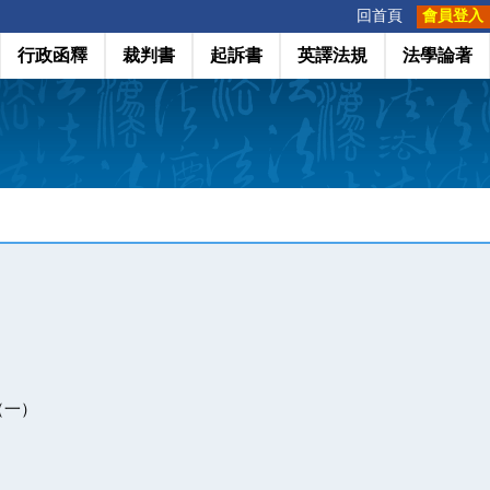
:::
回首頁
會員登入
行政函釋
裁判書
起訴書
英譯法規
法學論著
（一）