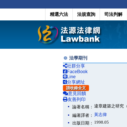
精選六法
法規查詢
司法判解
法學期刊
社群分享
FaceBook
Line
分享網址
請收錄全文
意見回饋
友善列印
違章建築之研究
論著名稱：
黃志偉
編著譯者：
1998.05
出版日期：