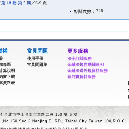
／
第 18 卷 第 5 期
／6-9 頁
726
點閱次數：
授權
常見問題
更多服務
著
使用手冊
法令訂閱服務
權專區
常見問題集
金融法規自動關連AI
計算說明
金融法遵外規資料服務
約書下載
裁判書資料服務
本資料表
04 台北市中山區南京東路二段 150 號 6 樓
.,No.150,Sec.2,Nanjing E. RD., Taipei City Taiwan 104,R.O.C.