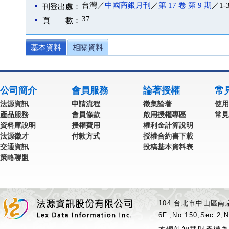
台灣／
中國商銀月刊
／
第 17 卷 第 9 期
／1-
刊登出處：
37
頁 數：
基本資料
相關資料
公司簡介
會員服務
論著授權
常
法源資訊
申請流程
徵集論著
使用
產品服務
會員條款
啟用授權專區
常見
資料庫說明
授權費用
權利金計算說明
法源徵才
付款方式
授權合約書下載
交通資訊
投稿基本資料表
策略聯盟
104 台北市中山區南京
6F.,No.150,Sec.2,N