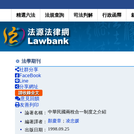
精選六法
法規查詢
司法判解
行政函釋
法學期刊
社群分享
FaceBook
Line
分享網址
請收錄全文
意見回饋
友善列印
中華民國兩稅合一制度之介紹
論著名稱：
顏慶章
；
凌忠媛
編著譯者：
1998.09.25
出版日期：