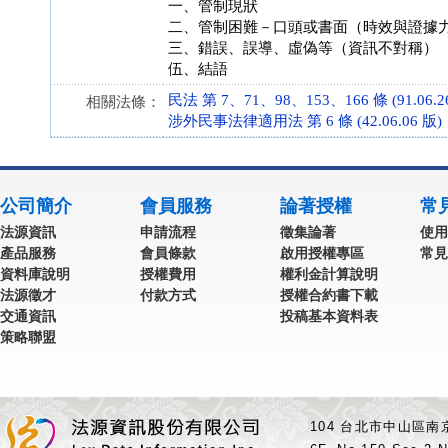
一、管制現狀
二、管制困難－口頭或書面（時效與證據
三、錯誤、誤導、虛偽等（資訊不對稱）
伍、結語
民法 第 7、71、98、153、166 條 (91.06.2
相關法條：
涉外民事法律適用法 第 6 條 (42.06.06 版)
公司簡介
會員服務
論著授權
常
法源資訊
申請流程
徵集論著
使用
產品服務
會員條款
啟用授權專區
常見
資料庫說明
授權費用
權利金計算說明
法源徵才
付款方式
授權合約書下載
交通資訊
投稿基本資料表
策略聯盟
104 台北市中山區南京