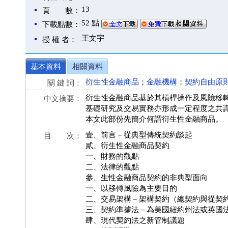
13
頁 數：
52 點
下載點數：
王文宇
授 權 者：
基本資料
相關資料
衍生性金融商品
；
金融機構
；
契約自由原
關 鍵 詞：
衍生性金融商品基於其槓桿操作及風險移
中文摘要：
基礎研究及交易實務亦形成一定程度之共
本文此部份先簡介何謂衍生性金融商品。
壹、前言－從典型傳統契約談起
目 次：
貳、衍生性金融商品契約
一、財務的觀點
二、法律的觀點
參、生性金融商品契約的非典型面向
一、以移轉風險為主要目的
二、交易架構－架構契約（總契約與從契
三、契約準據法－為美國紐約州法或英國
肆、現代契約法之新管制議題