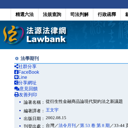
精選六法
法規查詢
司法判解
行政函釋
法學期刊
社群分享
FaceBook
Line
分享網址
意見回饋
友善列印
從衍生性金融商品論現代契約法之新議題
論著名稱：
王文宇
編著譯者：
2002.08.15
出版日期：
台灣／
法令月刊
／
第 53 卷 第 8 期
／33-44 
刊登出處：