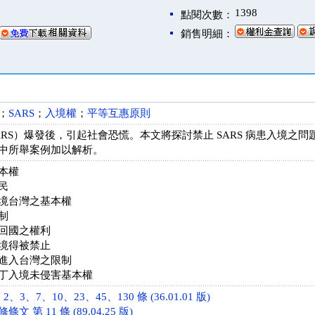
1398
點閱次數：
銷售明細：
；
SARS
；
入境權
；
平等互惠原則
ARS）爆發後，引起社會恐慌。本文將探討禁止 SARS 病患入境之
中所舉案例加以解析。
本權
民
境台灣之基本權
制
回國之權利
境得被禁止
進入台灣之限制
丁入境未侵害基本權
3、7、10、23、45、130 條 (36.01.01 版)
 第 11 條 (89.04.25 版)