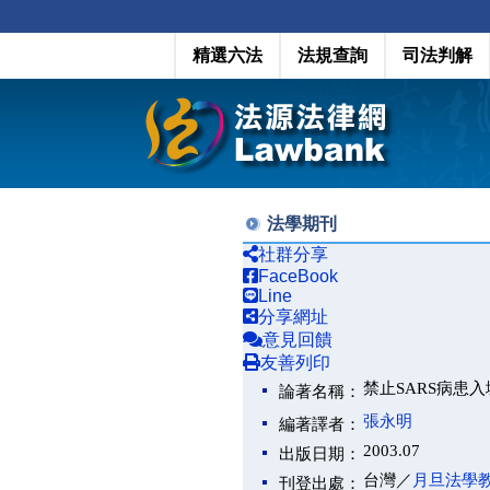
精選六法
法規查詢
司法判解
法學期刊
社群分享
FaceBook
Line
分享網址
意見回饋
友善列印
禁止SARS病患入
論著名稱：
張永明
編著譯者：
2003.07
出版日期：
台灣／
月旦法學
刊登出處：