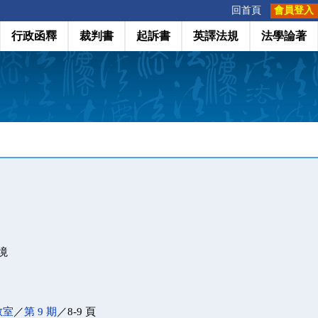
:::
回首頁
會員登入
行政函釋
裁判書
起訴書
英譯法規
法學論著
境
教室
／
第 9 期
／8-9 頁