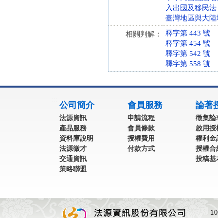
入出國及移民法 第 7
臺灣地區與大陸地區人
釋字第 443 號
相關判解：
釋字第 454 號
釋字第 542 號
釋字第 558 號
:::
公司簡介
會員服務
論著
法源資訊
申請流程
徵集論
產品服務
會員條款
啟用授
資料庫說明
授權費用
權利金
法源徵才
付款方式
授權合
交通資訊
投稿基
策略聯盟
1