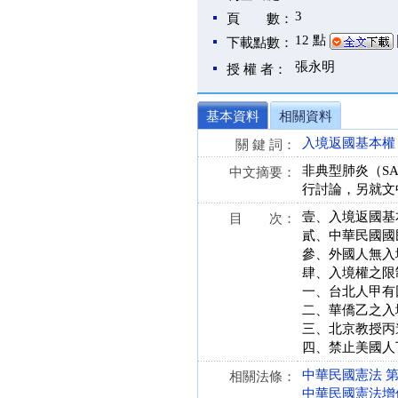
3
頁 數：
12 點
下載點數：
張永明
授 權 者：
基本資料
相關資料
入境返國基本權
關 鍵 詞：
非典型肺炎（S
中文摘要：
行討論，另就文
壹、入境返國基
目 次：
貳、中華民國國
參、外國人無入
肆、入境權之限
一、台北人甲有
二、華僑乙之入
三、北京教授丙
四、禁止美國人
中華民國憲法 第 2、
相關法條：
中華民國憲法增修條文