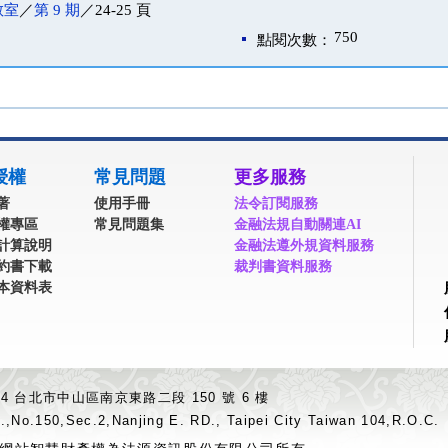
教室
／
第 9 期
／24-25 頁
750
點閱次數：
授權
常見問題
更多服務
著
使用手冊
法令訂閱服務
權專區
常見問題集
金融法規自動關連AI
計算說明
金融法遵外規資料服務
約書下載
裁判書資料服務
本資料表
04 台北市中山區南京東路二段 150 號 6 樓
.,No.150,Sec.2,Nanjing E. RD., Taipei City Taiwan 104,R.O.C.