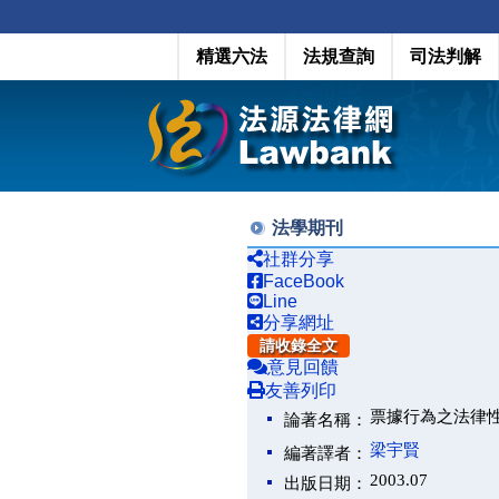
精選六法
法規查詢
司法判解
法學期刊
社群分享
FaceBook
Line
分享網址
請收錄全文
意見回饋
友善列印
票據行為之法律
論著名稱：
梁宇賢
編著譯者：
2003.07
出版日期：