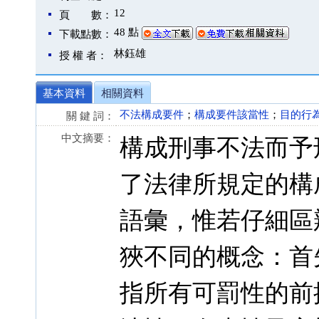
12
頁 數：
48 點
下載點數：
林鈺雄
授 權 者：
基本資料
相關資料
不法構成要件
；
構成要件該當性
；
目的行
關 鍵 詞：
中文摘要：
構成刑事不法而予
了法律所規定的構
語彙，惟若仔細區
狹不同的概念：首
指所有可罰性的前