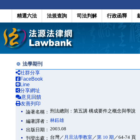
精選六法
法規查詢
司法判解
行政函釋
法學期刊
社群分享
FaceBook
Line
分享網址
意見回饋
友善列印
刑法總則：第五講 構成要件之概念與學說
論著名稱：
林鈺雄
編著譯者：
2003.08
出版日期：
台灣／
月旦法學教室
／
第 10 期
／64-74 頁
刊登出處：