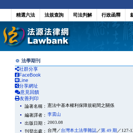
精選六法
法規查詢
司法判解
行政函釋
法學期刊
社群分享
FaceBook
Line
分享網址
意見回饋
友善列印
憲法中基本權利保障規範間之關係
論著名稱：
李震山
編著譯者：
2003.08
出版日期：
台灣／
台灣本土法學雜誌
／
第 49 期
／127-1
刊登出處：