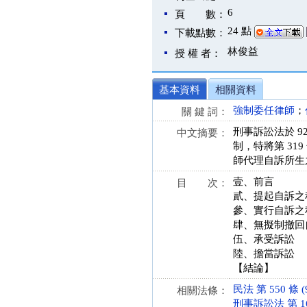
6
頁 數：
24 點
下載點數：
林俊益
授 權 者：
基本資料
相關資料
強制委任律師
；
關 鍵 詞：
刑事訴訟法於 9
中文摘要：
制，特將第 3
師代理自訴所生
壹、前言
目 次：
貳、提起自訴之
參、實行自訴之
肆、無擬制撤回
伍、承受訴訟
陸、擔當訴訟
【結論】
民法 第 550 條 (9
相關法條：
刑事訴訟法 第 161