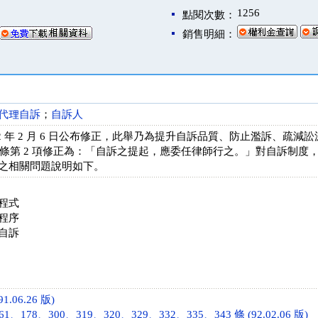
1256
點閱次數：
銷售明細：
代理自訴
；
自訴人
2 年 2 月 6 日公布修正，此舉乃為提升自訴品質、防止濫訴、疏
19 條第 2 項修正為：「自訴之提起，應委任律師行之。」對自訴制
之相關問題說明如下。
程式
程序
自訴
1.06.26 版)
、178、300、319、320、329、332、335、343 條 (92.02.06 版)