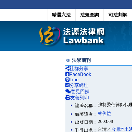
精選六法
法規查詢
司法判解
法學期刊
社群分享
FaceBook
Line
分享網址
意見回饋
友善列印
強制委任律師代
論著名稱：
林俊益
編著譯者：
2003.08
出版日期：
台灣／
台灣本土
刊登出處：