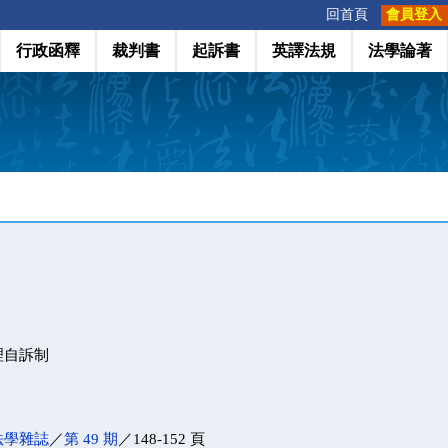
:::
回首頁
會員登入
行政函釋
裁判書
起訴書
英譯法規
法學論著
理自訴制
法學雜誌
／
第 49 期
／148-152 頁