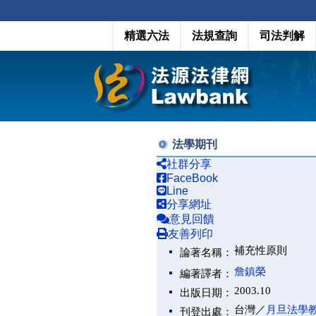
精選六法
法規查詢
司法判解
法學期刊
社群分享
FaceBook
Line
分享網址
意見回饋
友善列印
補充性原則
論著名稱：
詹鎮榮
編著譯者：
2003.10
出版日期：
台灣／
月旦法學
刊登出處：