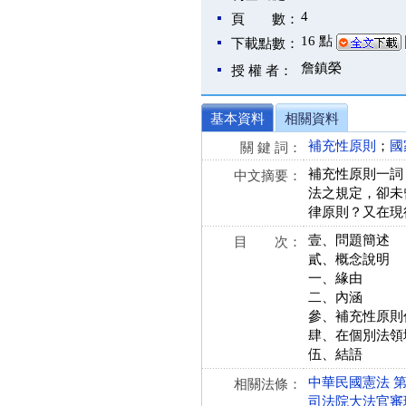
4
頁 數：
16 點
下載點數：
詹鎮榮
授 權 者：
基本資料
相關資料
補充性原則
；
國
關 鍵 詞：
補充性原則一詞
中文摘要：
法之規定，卻未
律原則？又在現
壹、問題簡述
目 次：
貳、概念說明
一、緣由
二、內涵
參、補充性原則
肆、在個別法領
伍、結語
中華民國憲法 第 23
相關法條：
司法院大法官審理案件