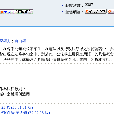
2387
點閱次數：
銷售明細：
家權力
；
自由權
，在各學門領域並不陌生，在憲法以及行政法領域之學術論著中，亦
曾出現在法條字句之中。對於此一公法學上屢見之用語，其具體概念
行法秩序中，此概念之具體應用情形爲何？凡此問題，將爲本文說明
作為法律原則？
域中之體現與適用
 條 (36.01.01 版)
法 第 5 條 (82.02.03 版)