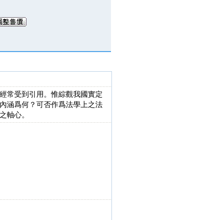
經常受到引用。惟綜觀我國實定
內涵爲何？可否作爲法學上之法
之軸心。